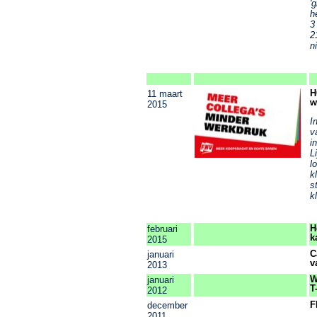
'
h
3
2
n
H
11 maart
w
2015
I
v
i
L
l
k
s
kl
H
februari
k
2015
C
januari
v
2013
W
januari
T
2012
F
december
2011