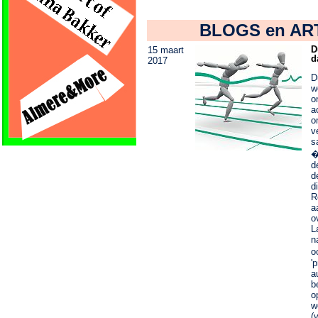
BLOGS en AR
D
15 maart
d
2017
D
w
o
a
o
v
s
�
d
d
d
R
a
o
L
n
o
'
a
b
o
w
(