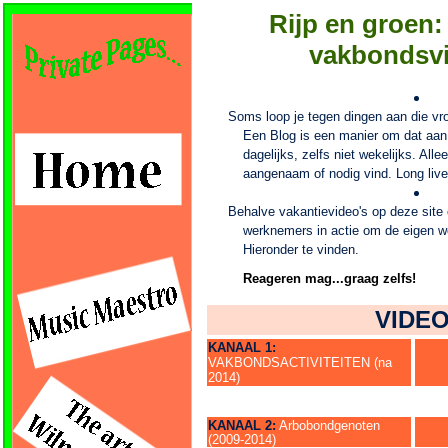
Rijp en groen:
vakbondsvi
Soms loop je tegen dingen aan die vrol
Een Blog is een manier om dat aan d
dagelijks, zelfs niet wekelijks. Alle
aangenaam of nodig vind. Long live
Behalve vakantievideo's op deze site
werknemers in actie om de eigen we
Hieronder te vinden.
Reageren mag...graag zelfs!
VIDE
KANAAL 1:
VAKBONDSACTIVITEITEN
(na
2014)
KANAAL 2:
Arbobondgenoten
(2009-2014)