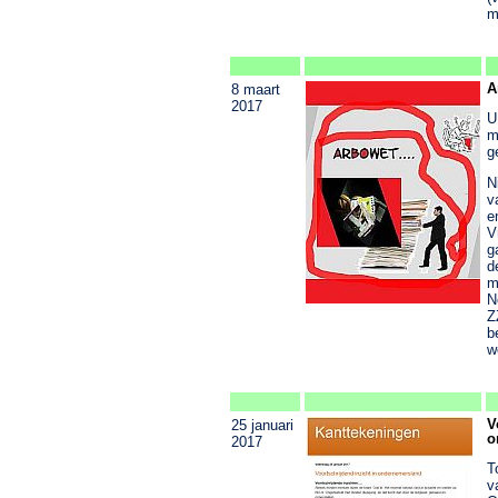
m
A
8 maart
2017
U
m
g
N
v
e
V
g
d
m
N
Z
b
w
V
25 januari
o
2017
T
v