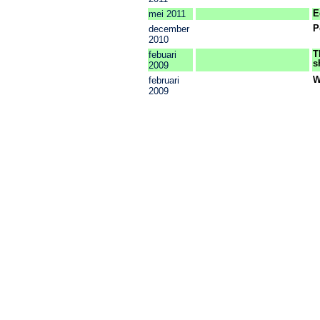
E
mei 2011
P
december
2010
T
febuari
s
2009
W
februari
2009