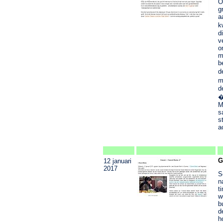
O
g
a
k
d
v
o
m
b
d
m
d
�
M
s
s
a
G
12 januari
2017
S
n
t
w
b
d
h