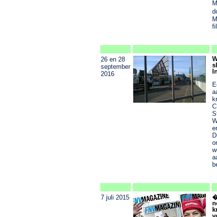
M
d
M
f
W
26 en 28
s
september
I
2016
E
a
k
C
S
W
e
D
o
w
a
b
�
7 juli 2015
n
k
v