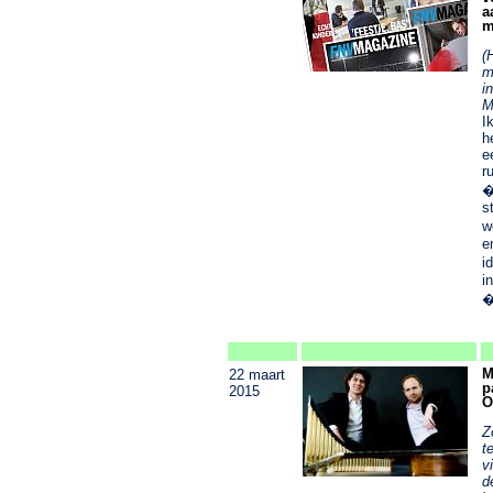
a
m
(
m
i
M
I
h
e
r
�
s
w
e
i
i
�
M
22 maart
p
2015
O
Z
t
v
d